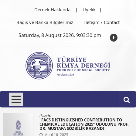
Skip
Dernek Hakkında
Üyelik
to
content
Bağış ve Banka Bilgilerimiz
İletişim / Contact
Saturday, 8 August 2026, 9:03:30 pm
Türkiye Kimya Derneği
1919'dan bu güne…
Haberler
“FACS DISTINGUISHED CONTRIBUTION TO
CHEMICAL EDUCATION 2025” ÖDÜLÜNÜ PROF.
DR. MUSTAFA SÖZBİLİR KAZANDI
April 16, 2025