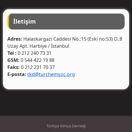
İletişim
Adres:
Halaskargazi Caddesi No.:15 (Eski no:53) D.:8
Uzay Apt. Harbiye / İstanbul
Tel :
0 212 240 73 31
GSM:
0 544 422 19 88
Faks:
0 212 231 70 37
E-posta:
tkd@turchemsoc.org
Türkiye Kimya Derneği