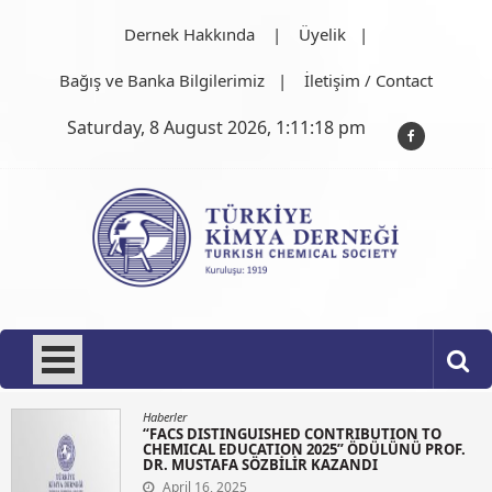
Skip
Dernek Hakkında
Üyelik
to
content
Bağış ve Banka Bilgilerimiz
İletişim / Contact
Saturday, 8 August 2026, 1:11:20 pm
Türkiye Kimya Derneği
1919'dan bu güne…
Haberler
“IUPAC SOLVAY FOR YOUNG CHEMISTS 2025”
ÖDÜLÜNÜ Ç. ONSEKİZ MART ÜNİVERSİTESİ
KİMYA BÖLÜMÜ ANALİTİK KİMYA ANA
BİLİMDALINDAN “DR.SELEN AYAZ” KAZANDI