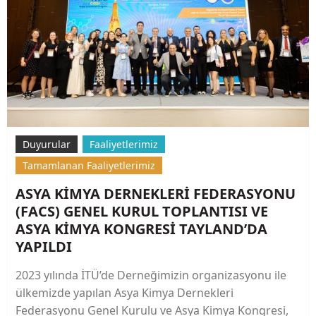
Duyurular
Faaliyetlerimiz
Tamamlanan Faaliyetlerimiz
ASYA KİMYA DERNEKLERİ FEDERASYONU
(FACS) GENEL KURUL TOPLANTISI VE
ASYA KİMYA KONGRESİ TAYLAND’DA
YAPILDI
2023 yılında İTÜ’de Derneğimizin organizasyonu ile
ülkemizde yapılan Asya Kimya Dernekleri
Federasyonu Genel Kurulu ve Asya Kimya Kongresi,