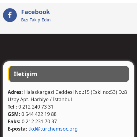
Facebook
Bizi Takip Edin
İletişim
Adres:
Halaskargazi Caddesi No.:15 (Eski no:53) D.:8
Uzay Apt. Harbiye / İstanbul
Tel :
0 212 240 73 31
GSM:
0 544 422 19 88
Faks:
0 212 231 70 37
E-posta:
tkd@turchemsoc.org