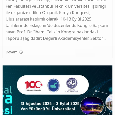
Fen Fakültesi ve İstanbul Teknik Üniversitesi işbirliği
ile organize edilen Organik Kimya Kongresi,
Uluslararası katılımlı olarak, 10-13 Eylül 2025
tarihlerinde Eskişehir’de düzenlendi. Kongre Başkanı
sayın Prof. Dr. İlhami Çelik’in Kongre hakkındaki
raporu aşağıdadır: Değerli Akademisyenler, Sektör…
Devamı