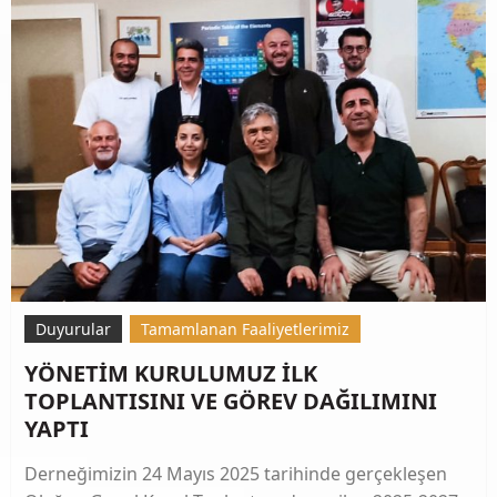
Duyurular
Tamamlanan Faaliyetlerimiz
YÖNETİM KURULUMUZ İLK
TOPLANTISINI VE GÖREV DAĞILIMINI
YAPTI
Derneğimizin 24 Mayıs 2025 tarihinde gerçekleşen