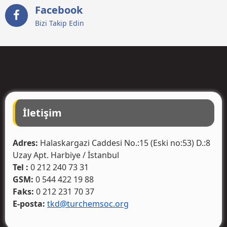
Facebook
Bizi Takip Edin
İletişim
Adres:
Halaskargazi Caddesi No.:15 (Eski no:53) D.:8
Uzay Apt. Harbiye / İstanbul
Tel :
0 212 240 73 31
GSM:
0 544 422 19 88
Faks:
0 212 231 70 37
E-posta:
tkd@turchemsoc.org