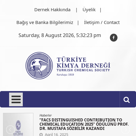
Skip
Dernek Hakkında
Üyelik
to
content
Bağış ve Banka Bilgilerimiz
İletişim / Contact
Saturday, 8 August 2026, 5:32:23 pm
Türkiye Kimya Derneği
1919'dan bu güne…
Haberler
“FACS DISTINGUISHED CONTRIBUTION TO
CHEMICAL EDUCATION 2025” ÖDÜLÜNÜ PROF.
DR. MUSTAFA SÖZBİLİR KAZANDI
April 16, 2025