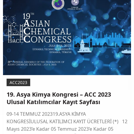
ACC2023
19. Asya Kimya Kongresi – ACC 2023
Ulusal Katılımcılar Kayıt Sayfası
09-14 TEMMUZ 202319.ASYA KİMYA
KONGRESİULUSAL KATILIMCI KAYIT ÜCRETLERİ (*) 12
Mayıs 2023’e Kadar 05 Temmuz 2023’e Kadar 05