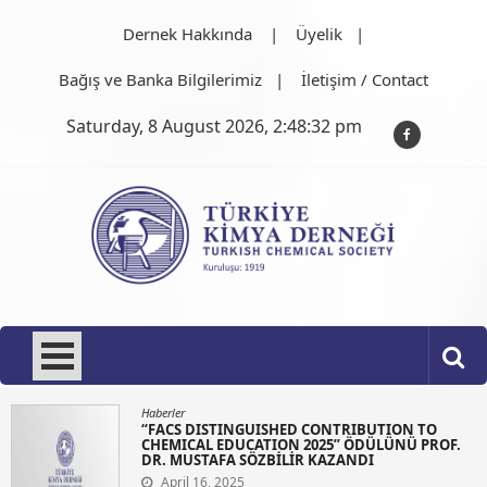
Skip
Dernek Hakkında
Üyelik
to
content
Bağış ve Banka Bilgilerimiz
İletişim / Contact
Saturday, 8 August 2026, 2:48:33 pm
Türkiye Kimya Derneği
1919'dan bu güne…
Haberler
“IUPAC SOLVAY FOR YOUNG CHEMISTS 2025”
ÖDÜLÜNÜ Ç. ONSEKİZ MART ÜNİVERSİTESİ
KİMYA BÖLÜMÜ ANALİTİK KİMYA ANA
BİLİMDALINDAN “DR.SELEN AYAZ” KAZANDI