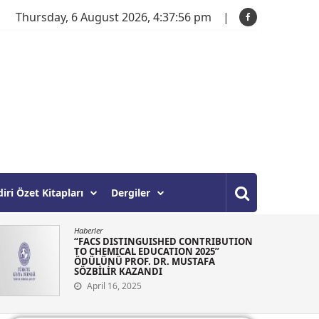
Thursday, 6 August 2026, 4:37:57 pm
diri Özet Kitapları
Dergiler
Haberler
“IUPAC SOLVAY FOR YOUNG CHEMISTS
2025” ÖDÜLÜNÜ Ç. ONSEKİZ MART
ÜNİVERSİTESİ KİMYA BÖLÜMÜ
ANALİTİK KİMYA ANA BİLİMDALINDAN
“DR.SELEN AYAZ” KAZANDI