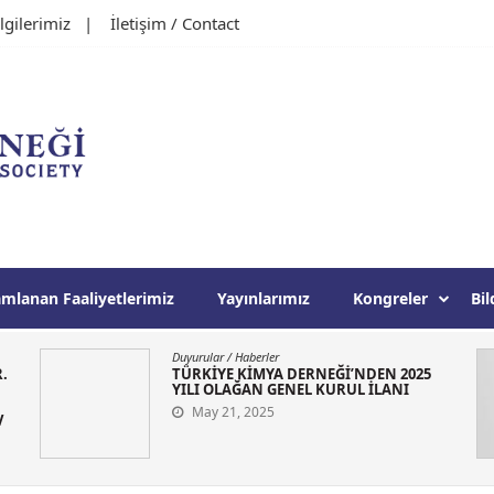
lgilerimiz
İletişim / Contact
ği
mlanan Faaliyetlerimiz
Yayınlarımız
Kongreler
Bil
Haberler
“FACS DISTINGUISHED CONTRIBUTION
TO CHEMICAL EDUCATION 2025”
ÖDÜLÜNÜ PROF. DR. MUSTAFA
SÖZBİLİR KAZANDI
April 16, 2025