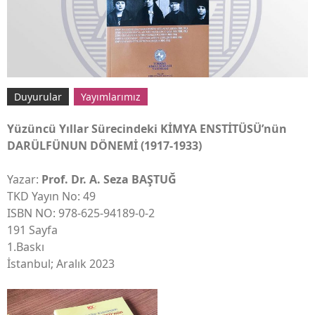
Haberler
“FACS DISTINGUISHED CONTRIBUTION TO
Duyurular
Yayımlarımız
CHEMICAL EDUCATION 2025” ÖDÜLÜNÜ PROF.
DR. MUSTAFA SÖZBİLİR KAZANDI
April 16, 2025
Yüzüncü Yıllar Sürecindeki KİMYA ENSTİTÜSÜ’nün
DARÜLFÜNUN DÖNEMİ (1917-1933)
Haberler
“IUPAC SOLVAY FOR YOUNG CHEMISTS 2025”
ÖDÜLÜNÜ Ç. ONSEKİZ MART ÜNİVERSİTESİ
KİMYA BÖLÜMÜ ANALİTİK KİMYA ANA
Yazar:
Prof. Dr. A. Seza BAŞTUĞ
BİLİMDALINDAN “DR.SELEN AYAZ” KAZANDI
TKD Yayın No: 49
ISBN NO: 978-625-94189-0-2
Duyurular
/
Haberler
2021 NOBEL KİMYA ÖDÜLÜ SAHİBİ BİLİM
191 Sayfa
İNSANI DR. DAVID MacMILLAN’IN TÜRKİYE
1.Baskı
ZİYARETİ
March 4, 2025
İstanbul; Aralık 2023
Duyurular
/
Haberler
KAMU KİMYAGERLERİNİN ÖZLÜK HAKLARININ
GERİ KAZANILMASI HAKKINDA KURULAN: