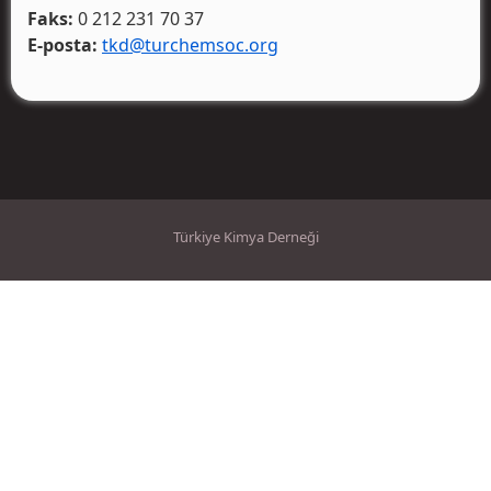
Faks:
0 212 231 70 37
E-posta:
tkd@turchemsoc.org
Türkiye Kimya Derneği