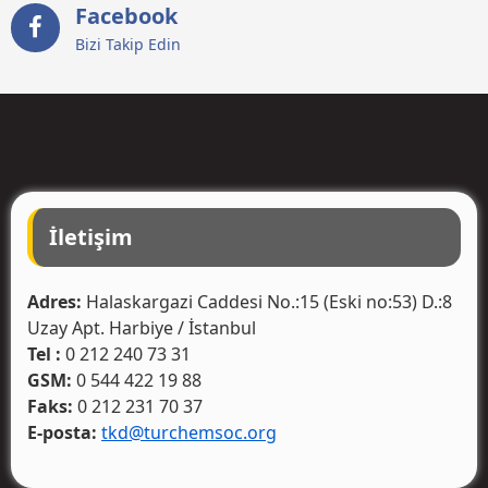
Facebook
Bizi Takip Edin
İletişim
Adres:
Halaskargazi Caddesi No.:15 (Eski no:53) D.:8
Uzay Apt. Harbiye / İstanbul
Tel :
0 212 240 73 31
GSM:
0 544 422 19 88
Faks:
0 212 231 70 37
E-posta:
tkd@turchemsoc.org