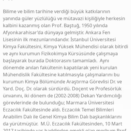
March 4, 2025
Bilime ve bilim tarihine verdiği büyük katkılarının
Duyurular
/
Haberler
yanında güler yüzlülüğü ve mütavazi kişiliğiyle herkesin
KAMU KİMYAGERLERİNİN ÖZLÜK HAKLARININ
GERİ KAZANILMASI HAKKINDA KURULAN:
kalbini kazanmış olan Prof. Baştuğ, 1950 yılında
“ÖZLÜK HAKLARI KOMİSYONU” ve
ÇALIŞMALARI
Afyonkarahisar’da dünyaya gelmiştir. Ankara Fen
January 13, 2025
Lisesinin ilk mezunlarındandır. İstanbul Üniversitesi
ACC2023
/
Duyurular
/
Haberler
/
Tamamlanan Faaliyetlerimiz
Kimya Fakültesini, Kimya Yüksek Mühendisi olarak bitirdi
19. ASYA KİMYA KONGRESİ (ACC2023)
DERNEĞİMİZİN ORGANİZASYONU İLE İTÜ
ve aynı kurumun Fizikokimya Kürsüsünde çalışmaya
MASLAK KAMPÜSÜ, S. DEMİREL KONGRE
başlayarak burada Doktorasını tamamladı. Aynı
MERKEZİNDE DÜZENLENDİ
September 5, 2023
dönemde anılan fakültenin kapatılarak yeni kurulan
Duyurular
/
Haberler
Mühendislik Fakültesine katılmasıyla çalışmalarını bu
IUPAC 52. GENEL KURUL TOPLANTISI VE 49.
kurumun Kimya Bölümünde Araştırma Görevlisi Dr. ve
IUPAC DÜNYA KİMYA KONGRESİ
HOLLANDA’NIN LAHEY KENTİNDE YAPILDI
Yard. Doç. Dr. olarak sürdürdü. Doçent ve Profesörlük
September 4, 2023
ünvanını, iki dönem de (2002-2008) Dekan Yardımcılığı
görevlerinde de bulunduğu; Marmara Üniversitesi
Duyurular
/
Haberler
DERNEĞİMİZİN OLAĞAN GENEL KURUL
Eczacılık Fakültesinde aldı. Eczacılık Temel Bilimleri
TOPLANTISI GERÇEKLEŞTİ
Anabilim Dalı ile Genel Kimya Bilim Dalı başkanlıklarını
July 20, 2023
da yürütmüştür. M.Ü. Eczacılık Fakültesinden, 10 Mart
2017 tarihinde yaş haddinden emekli olan merhum Prof.
Duyurular
/
Haberler