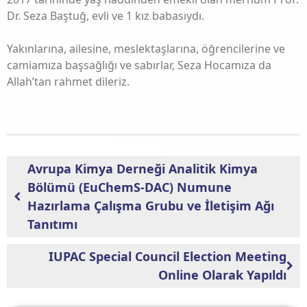
2023 Olağan Genel Kurul
Dr. Seza Baştuğ, evli ve 1 kız babasıydı.
April 18, 2023
Yakınlarına, ailesine, meslektaşlarına, öğrencilerine ve
camiamıza başsağlığı ve sabırlar, Seza Hocamıza da
Allah’tan rahmet dileriz.
Avrupa Kimya Derneği Analitik Kimya
Bölümü (EuChemS-DAC) Numune
Hazırlama Çalışma Grubu ve İletişim Ağı
Tanıtımı
IUPAC Special Council Election Meeting
Online Olarak Yapıldı