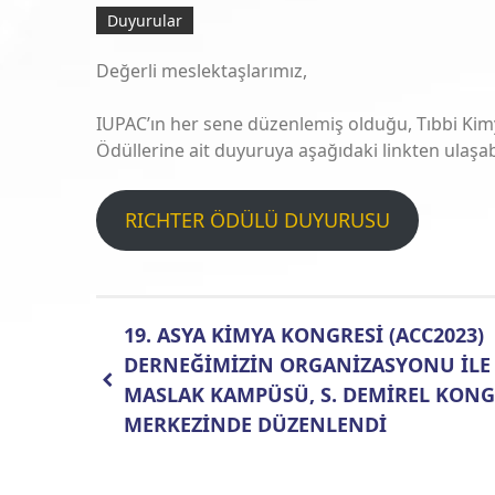
Duyurular
Değerli meslektaşlarımız,
IUPAC’ın her sene düzenlemiş olduğu, Tıbbi Kimy
Ödüllerine ait duyuruya aşağıdaki linkten ulaşabi
RICHTER ÖDÜLÜ DUYURUSU
19. ASYA KİMYA KONGRESİ (ACC2023)
DERNEĞİMİZİN ORGANİZASYONU İLE 
MASLAK KAMPÜSÜ, S. DEMİREL KON
MERKEZİNDE DÜZENLENDİ