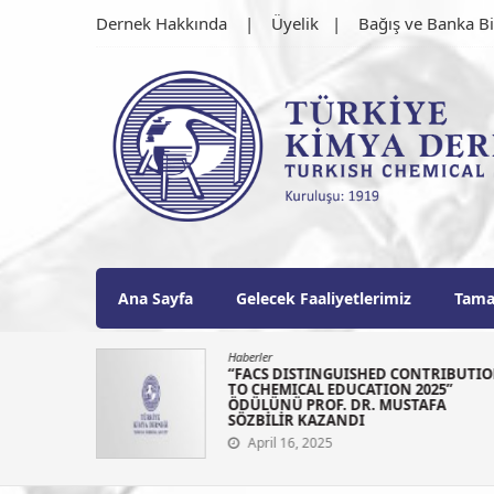
Skip
Dernek Hakkında
Üyelik
Bağış ve Banka Bi
to
content
Türkiye Kimya Derne
1919'dan bu güne…
Ana Sayfa
Gelecek Faaliyetlerimiz
Tama
Haberler
N 2025
“FACS DISTINGUISHED CONTRIBUTI
LANI
TO CHEMICAL EDUCATION 2025”
ÖDÜLÜNÜ PROF. DR. MUSTAFA
SÖZBİLİR KAZANDI
April 16, 2025