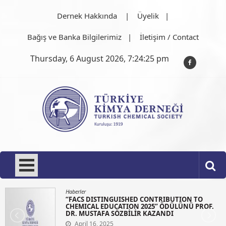
Skip
Dernek Hakkında
Üyelik
to
content
Bağış ve Banka Bilgilerimiz
İletişim / Contact
Thursday, 6 August 2026, 7:24:25 pm
Türkiye Kimya Derneği
1919'dan bu güne…
Haberler
“FACS DISTINGUISHED CONTRIBUTION TO
CHEMICAL EDUCATION 2025” ÖDÜLÜNÜ PROF.
DR. MUSTAFA SÖZBİLİR KAZANDI
April 16, 2025