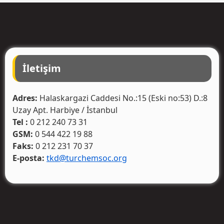
İletişim
Adres:
Halaskargazi Caddesi No.:15 (Eski no:53) D.:8
Uzay Apt. Harbiye / İstanbul
Tel :
0 212 240 73 31
GSM:
0 544 422 19 88
Faks:
0 212 231 70 37
E-posta:
tkd@turchemsoc.org