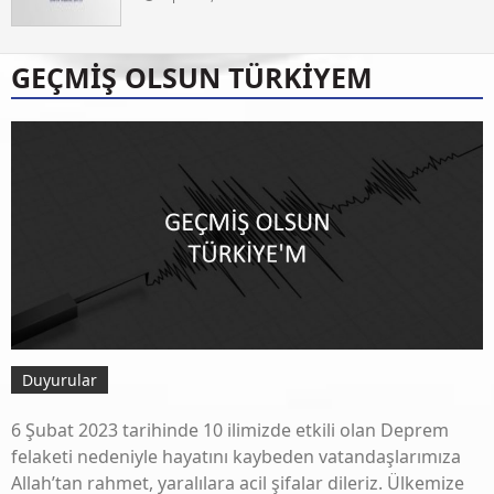
GEÇMİŞ OLSUN TÜRKİYEM
Duyurular
6 Şubat 2023 tarihinde 10 ilimizde etkili olan Deprem
felaketi nedeniyle hayatını kaybeden vatandaşlarımıza
Allah’tan rahmet, yaralılara acil şifalar dileriz. Ülkemize