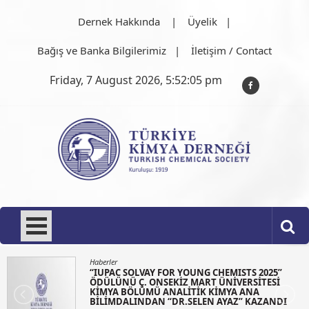
Skip
Dernek Hakkında
Üyelik
to
content
Bağış ve Banka Bilgilerimiz
İletişim / Contact
Friday, 7 August 2026, 5:52:05 pm
Türkiye Kimya Derneği
1919'dan bu güne…
Haberler
“IUPAC SOLVAY FOR YOUNG CHEMISTS 2025”
ÖDÜLÜNÜ Ç. ONSEKİZ MART ÜNİVERSİTESİ
KİMYA BÖLÜMÜ ANALİTİK KİMYA ANA
BİLİMDALINDAN “DR.SELEN AYAZ” KAZANDI