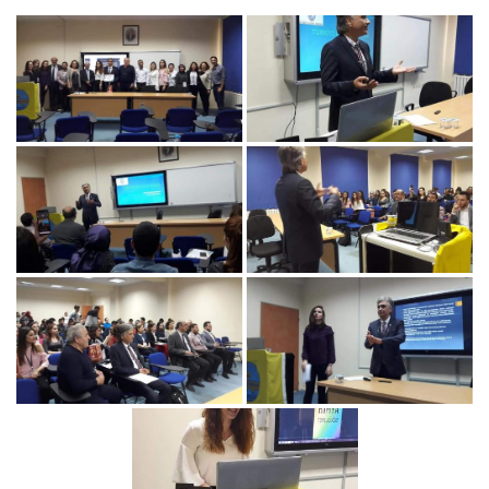
December 15, 2025
Duyurular
/
Haberler
TÜRKİYE KİMYA DERNEĞİ’NDEN 2025 YILI
OLAĞAN GENEL KURUL İLANI
May 21, 2025
Haberler
“FACS DISTINGUISHED CONTRIBUTION TO
CHEMICAL EDUCATION 2025” ÖDÜLÜNÜ PROF.
DR. MUSTAFA SÖZBİLİR KAZANDI
April 16, 2025
Haberler
“IUPAC SOLVAY FOR YOUNG CHEMISTS 2025”
ÖDÜLÜNÜ Ç. ONSEKİZ MART ÜNİVERSİTESİ
KİMYA BÖLÜMÜ ANALİTİK KİMYA ANA
BİLİMDALINDAN “DR.SELEN AYAZ” KAZANDI
Duyurular
/
Haberler
2021 NOBEL KİMYA ÖDÜLÜ SAHİBİ BİLİM
İNSANI DR. DAVID MacMILLAN’IN TÜRKİYE
ZİYARETİ