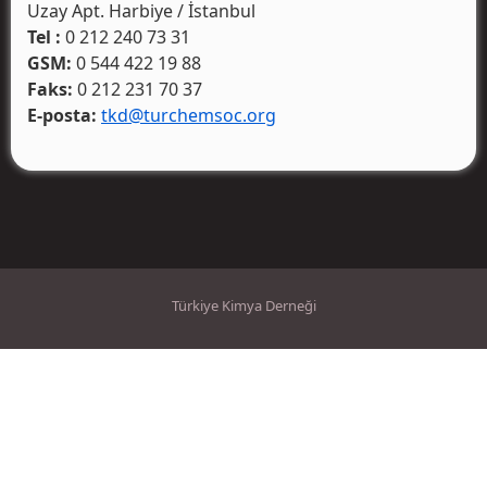
Uzay Apt. Harbiye / İstanbul
Tel :
0 212 240 73 31
GSM:
0 544 422 19 88
Faks:
0 212 231 70 37
E-posta:
tkd@turchemsoc.org
Türkiye Kimya Derneği