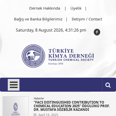
Skip
Dernek Hakkında
Üyelik
to
content
Bağış ve Banka Bilgilerimiz
İletişim / Contact
Saturday, 8 August 2026, 4:31:27 pm
Türkiye Kimya Derneği
1919'dan bu güne…
Haberler
“FACS DISTINGUISHED CONTRIBUTION TO
CHEMICAL EDUCATION 2025” ÖDÜLÜNÜ PROF.
DR. MUSTAFA SÖZBİLİR KAZANDI
April 16, 2025