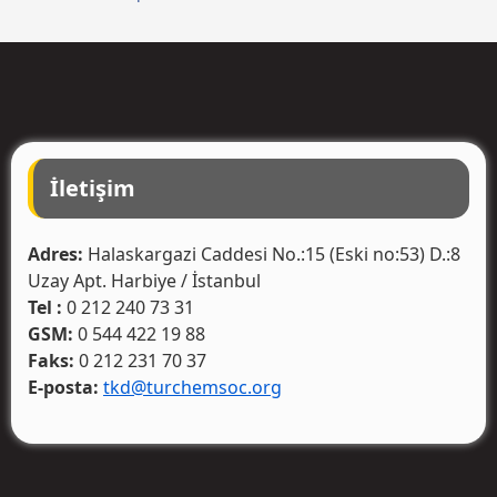
İletişim
Adres:
Halaskargazi Caddesi No.:15 (Eski no:53) D.:8
Uzay Apt. Harbiye / İstanbul
Tel :
0 212 240 73 31
GSM:
0 544 422 19 88
Faks:
0 212 231 70 37
E-posta:
tkd@turchemsoc.org