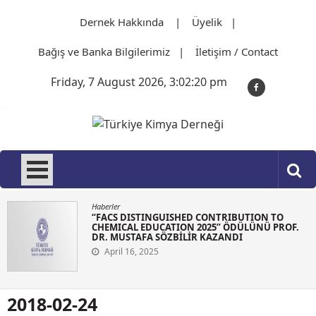
Skip
Dernek Hakkında
Üyelik
to
content
Bağış ve Banka Bilgilerimiz
İletişim / Contact
Friday, 7 August 2026, 3:02:20 pm
Türkiye Kimya Derneği
1919'dan bu güne…
Haberler
“FACS DISTINGUISHED CONTRIBUTION TO
CHEMICAL EDUCATION 2025” ÖDÜLÜNÜ PROF.
DR. MUSTAFA SÖZBİLİR KAZANDI
April 16, 2025
2018-02-24