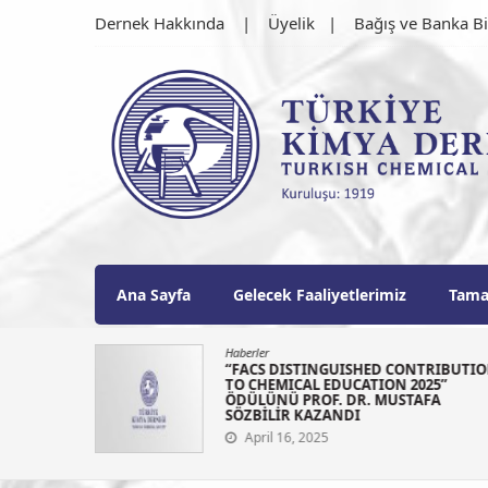
Skip
Dernek Hakkında
Üyelik
Bağış ve Banka Bi
to
content
Türkiye Kimya Derne
1919'dan bu güne…
Ana Sayfa
Gelecek Faaliyetlerimiz
Tama
Haberler
N 2025
“FACS DISTINGUISHED CONTRIBUTI
LANI
TO CHEMICAL EDUCATION 2025”
ÖDÜLÜNÜ PROF. DR. MUSTAFA
SÖZBİLİR KAZANDI
April 16, 2025