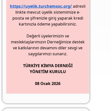
e ÇALIŞMALARI
https://uyelik.turchemsoc.org/
adresli
linkte mevcut üyelik sistemimize e-
poısta ve şifrenizle giriş yaparak kredi
kartınızla ödeme yapabilirsiniz.
ERKEZİNDE DÜZENLENDİ
Değerli üyelerimizin ve
meslektaşlarımızın Derneğimize destek
ve katkılarının devamını diler sevgi ve
saygılarımızı sunarız.
TÜRKİYE KİMYA DERNEĞİ
YÖNETİM KURULU
08 Ocak 2026