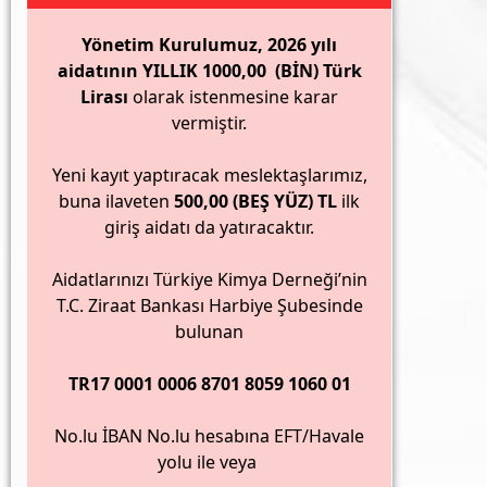
Yönetim Kurulumuz, 2026 yılı
aidatının YILLIK 1000,00 (BİN) Türk
Lirası
olarak istenmesine karar
vermiştir.
Yeni kayıt yaptıracak meslektaşlarımız,
buna ilaveten
500,00 (BEŞ YÜZ) TL
ilk
giriş aidatı da yatıracaktır.
Aidatlarınızı Türkiye Kimya Derneği’nin
ANA BİLİMDALINDAN “DR.SELEN AYAZ”
T.C. Ziraat Bankası Harbiye Şubesinde
bulunan
TR17 0001 0006 8701 8059 1060 01
No.lu İBAN No.lu hesabına EFT/Havale
yolu ile veya