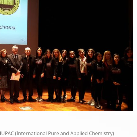
ENEL KURUL İLANI
 EDUCATION 2025” ÖDÜLÜNÜ PROF. DR. MUSTAFA SÖZBİLİR KAZANDI
Ü Ç. ONSEKİZ MART ÜNİVERSİTESİ KİMYA BÖLÜMÜ ANALİTİK KİMYA 
 DAVID MacMILLAN’IN TÜRKİYE ZİYARETİ
UPAC (International Pure and Applied Chemistry)