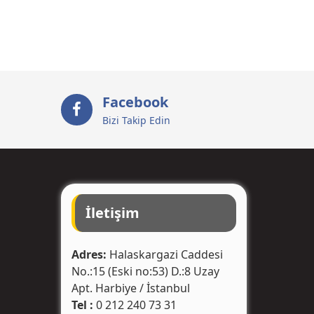
Facebook
Bizi Takip Edin
İletişim
Adres:
Halaskargazi Caddesi
No.:15 (Eski no:53) D.:8 Uzay
Apt. Harbiye / İstanbul
Tel :
0 212 240 73 31