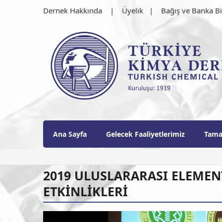
Skip
Dernek Hakkında
Üyelik
Bağış ve Banka Bi
to
content
Türkiye Kimya Derne
1919'dan bu güne…
Ana Sayfa
Gelecek Faaliyetlerimiz
Tama
Duyurular
/
Haberler
DERNEK BAŞKANIMIZ SAYIN PROF. D
2019 ULUSLARARASI ELEMEN
EDİLDİ
December 15, 2025
ETKİNLİKLERİ