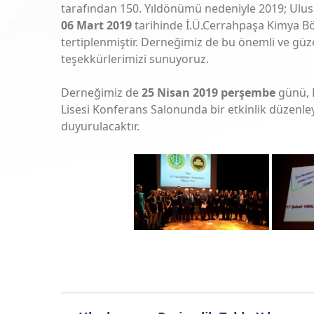
tarafından 150. Yıldönümü nedeniyle 2019; Ulusla
KAMU KİMYAGERLERİNİN ÖZLÜK HAKLARININ GERİ 
January 13, 2025
06 Mart 2019
tarihinde İ.Ü.Cerrahpaşa Kimya Bö
tertiplenmiştir. Derneğimiz de bu önemli ve güzel
teşekkürlerimizi sunuyoruz.
ACC2023
/
Duyurular
/
Haberler
/
Tamamlanan Faaliyetlerimiz
19. ASYA KİMYA KONGRESİ (ACC2023) DERNEĞİMİZİ
Derneğimiz de
25 Nisan 2019 perşembe
günü, F
September 5, 2023
Lisesi Konferans Salonunda bir etkinlik düzenle
duyurulacaktır.
Duyurular
/
Haberler
IUPAC 52. GENEL KURUL TOPLANTISI VE 49. IUPAC 
September 4, 2023
Duyurular
/
Haberler
DERNEĞİMİZİN OLAĞAN GENEL KURUL TOPLANTISI G
July 20, 2023
Duyurular
/
Haberler
2023 Olağan Genel Kurul
April 18, 2023