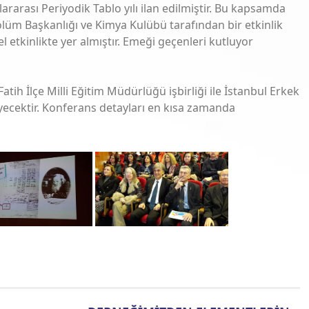
rarası Periyodik Tablo yılı ilan edilmiştir. Bu kapsamda
KAZANILMASI HAKKINDA KURULAN: “ÖZLÜK HAKLARI KOMİSYONU” v
lüm Başkanlığı ve Kimya Kulübü tarafından bir etkinlik
 etkinlikte yer almıştır. Emeği geçenleri kutluyor
N ORGANİZASYONU İLE İTÜ MASLAK KAMPÜSÜ, S. DEMİREL KONGRE M
atih İlçe Milli Eğitim Müdürlüğü işbirliği ile İstanbul Erkek
yecektir. Konferans detayları en kısa zamanda
DÜNYA KİMYA KONGRESİ HOLLANDA’NIN LAHEY KENTİNDE YAPILDI
ERÇEKLEŞTİ