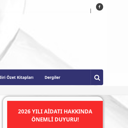
diri Özet Kitapları
Dergiler
AFINDAN “YUSİF MAMMADALİYEV GÖĞÜS NİŞANI” TAKDİM
2026 YILI AİDATI HAKKINDA
ÖNEMLİ DUYURU!