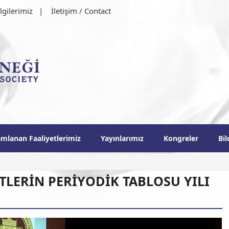
lgilerimiz
İletişim / Contact
ği
mlanan Faaliyetlerimiz
Yayınlarımız
Kongreler
Bil
R. BAHATTİN YALÇIN’A AZERBAYCAN MİLLİ İLİMLER AKADEMİSİ TAR
TLERİN PERİYODİK TABLOSU YILI