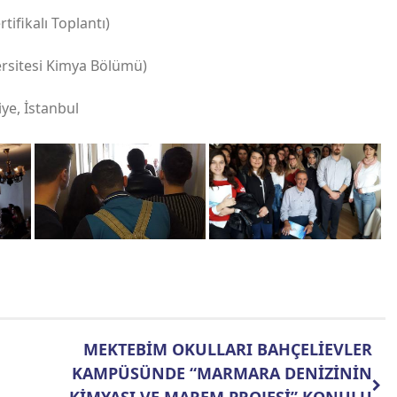
tifikalı Toplantı)
ersitesi Kimya Bölümü)
ye, İstanbul
MEKTEBİM OKULLARI BAHÇELİEVLER
KAMPÜSÜNDE “MARMARA DENİZİNİN
KİMYASI VE MAREM PROJESİ” KONULU