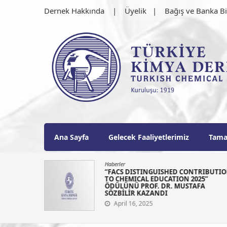
Skip
Dernek Hakkında
Üyelik
Bağış ve Banka Bi
to
content
Türkiye Kimya Derne
1919'dan bu güne…
Ana Sayfa
Gelecek Faaliyetlerimiz
Tama
Haberler
N 2025
“FACS DISTINGUISHED CONTRIBUTI
LANI
TO CHEMICAL EDUCATION 2025”
ÖDÜLÜNÜ PROF. DR. MUSTAFA
SÖZBİLİR KAZANDI
April 16, 2025